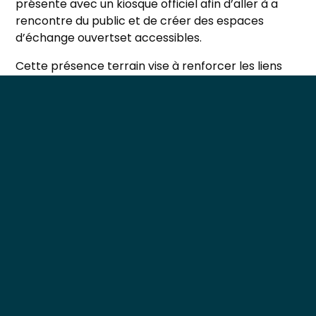
présente avec un kiosque officiel afin d’aller à a
rencontre du public et de créer des espaces
d’échange ouvertset accessibles.
Cette présence terrain vise à renforcer les liens
avec les communautés, à ouvrir le dialogue, à
accroître la visibilité de la SSM et à faire connaître
sa mission et sa vision. L’équipe de la SSM sera
surplace pour échanger avec les visiteurs,
présenter la programmation 2026, offrir des
ressources, développer des partenariats et inviter
le public à prendre part aux différentes activités
de la semaine.